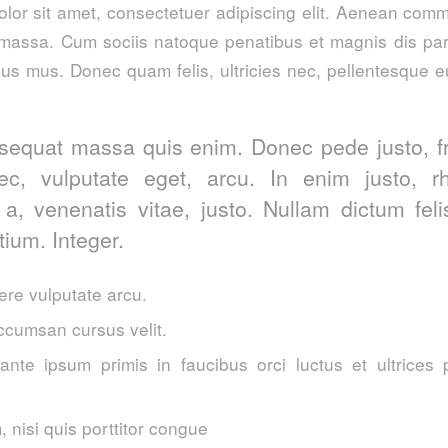
lor sit amet, consectetuer adipiscing elit. Aenean comm
massa. Cum sociis natoque penatibus et magnis dis par
lus mus. Donec quam felis, ultricies nec, pellentesque e
sequat massa quis enim. Donec pede justo, fri
nec, vulputate eget, arcu. In enim justo, r
 a, venenatis vitae, justo. Nullam dictum fel
tium. Integer.
re vulputate arcu.
ccumsan cursus velit.
ante ipsum primis in faucibus orci luctus et ultrices 
 nisi quis porttitor congue