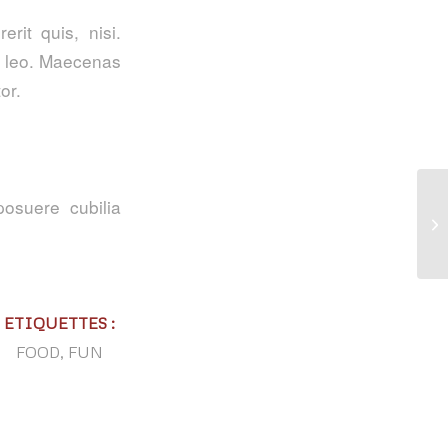
rit quis, nisi.
t, leo. Maecenas
or.
posuere cubilia
A 
ETIQUETTES :
FOOD
,
FUN