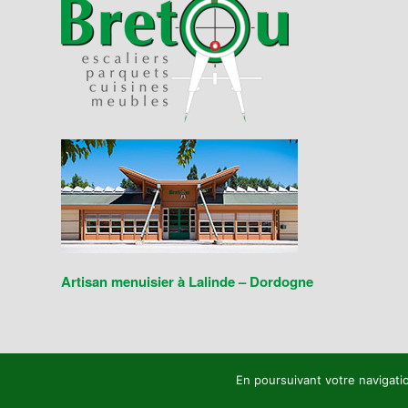
Artisan menuisier à Lalinde – Dordogne
En poursuivant votre navigatio
© 2020 Menuiserie Bretou - Artisan menuisier à Lalinde (Dordogne 24) - Tous d