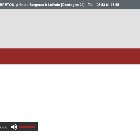
 BRETOU, près de Bergerac à Lalinde [Dordogne 24] - Tél. :
05 53 61 16 55
00:00