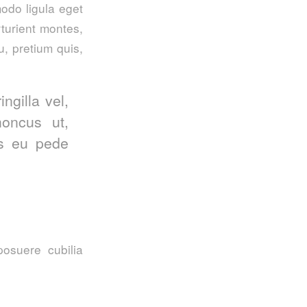
odo ligula eget
turient montes,
u, pretium quis,
ngilla vel,
honcus ut,
is eu pede
posuere cubilia