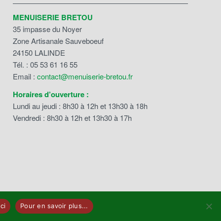
MENUISERIE BRETOU
35 impasse du Noyer
Zone Artisanale Sauveboeuf
24150 LALINDE
Tél. : 05 53 61 16 55
Email :
contact@menuiserie-bretou.fr
Horaires d’ouverture :
Lundi au jeudi : 8h30 à 12h et 13h30 à 18h
Vendredi : 8h30 à 12h et 13h30 à 17h
ci
Pour en savoir plus...
Dordogne
|