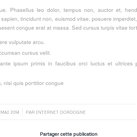
. Phasellus leo dolor, tempus non, auctor et, hendre
a sapien, tincidunt non, euismod vitae, posuere imperdie
esent congue erat at massa. Sed cursus turpis vitae tort
re vulputate arcu.
ccumsan cursus velit.
ante ipsum primis in faucibus orci luctus et ultrices 
 nisi quis porttitor congue
/
1 MAI 2014
PAR
INTERNET DORDOGNE
Partager cette publication