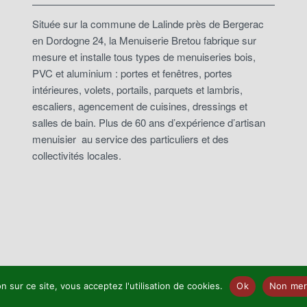
Située sur la commune de Lalinde près de Bergerac
en Dordogne 24, la Menuiserie Bretou fabrique sur
mesure et installe tous types de menuiseries bois,
PVC et aluminium : portes et fenêtres, portes
intérieures, volets, portails, parquets et lambris,
escaliers, agencement de cuisines, dressings et
salles de bain. Plus de 60 ans d’expérience d’artisan
menuisier au service des particuliers et des
collectivités locales.
n sur ce site, vous acceptez l'utilisation de cookies.
Ok
Non mer
roits réservés |
Mentions légales et politique de confidentialité
| Création site web :
Internet 