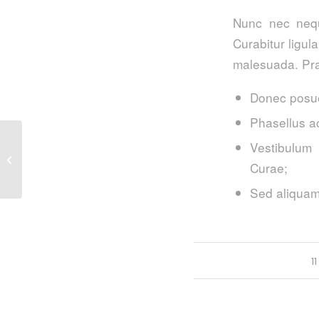
Nunc nec neque
Curabitur ligul
malesuada. Pra
Donec posue
Phasellus a
Vestibulum 
Entry without preview image
Curae;
Sed aliquam,
1